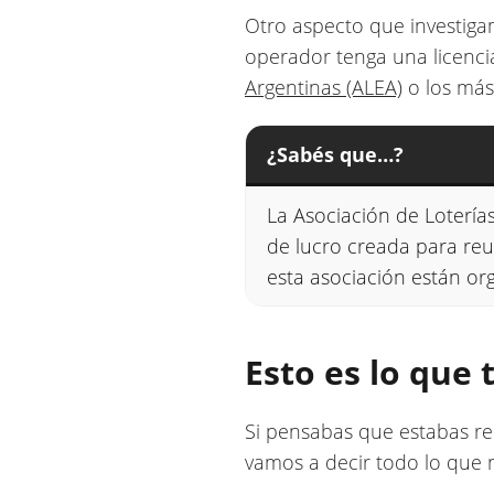
Otro aspecto que investigam
operador tenga una licencia
Argentinas (ALEA)
o los más 
¿Sabés que…?
La Asociación de Loterías
de lucro creada para reun
esta asociación están or
Esto es lo que 
Si pensabas que estabas re
vamos a decir todo lo que n