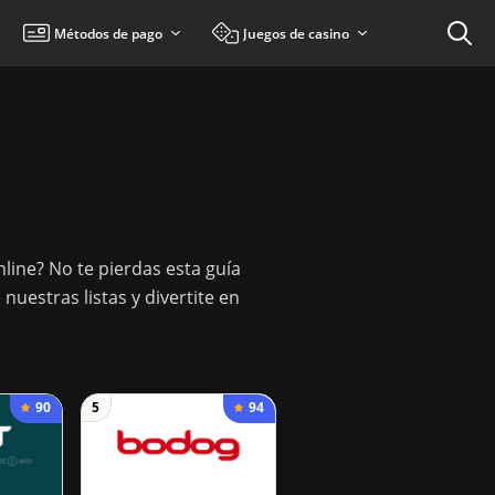
Métodos de pago
Juegos de casino
line? No te pierdas esta guía
uestras listas y divertite en
90
94
5