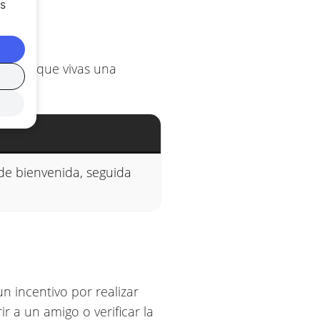
s
 para que vivas una
de bienvenida, seguida
 incentivo por realizar
ir a un amigo o verificar la