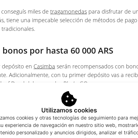
 conseguís miles de
tragamonedas
para disfrutar de u
ás, tiene una impecable selección de métodos de pag
tradicionales.
s bonos por hasta 60 000 ARS
r depósito en
Casimba
serán recompensados con bonos
e. Adicionalmente, con tu primer depósito vas a recibir
 of Dead del proveedor Play’n GO.
tro bonos por hasta 220 000 BCD (
Utilizamos cookies
lizamos cookies y otras tecnologías de seguimiento para mej
s a conseguir tu tragamonedas favorita, ya que hay má
su experiencia de navegación en nuestro sitio web, mostrarl
r su gigantesco bono de bienvenida, uno de los más g
tenido personalizado y anuncios dirigidos, analizar el tráfic