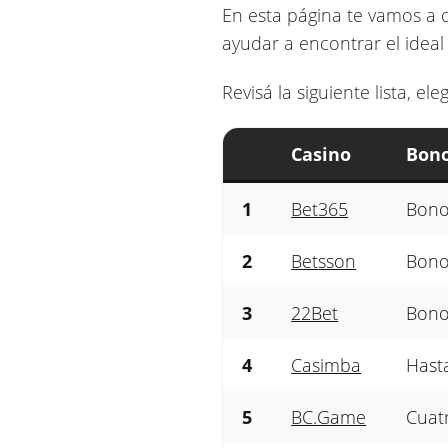
En esta página te vamos a 
por 
reclamo
ayudar a encontrar el ideal
y
Revisá la siguiente lista, e
Casino
Bon
1
Bet365
Bono
2
Betsson
Bono
3
22Bet
Bono
4
Casimba
Hast
5
BC.Game
Cuat