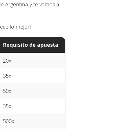
de Argentina
y te vamos a
e su
moneda elegida por el
 normas
usuario. Rollover: 30x. Bono
s
válido por 30 días desde su
reclamo. |
Aplican normas
y condiciones
iece lo mejor!
Requisito de apuesta
20x
35x
50x
35x
500x