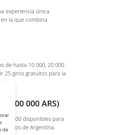
na experiencia única
o en la que combina
 de hasta 10 000, 20 000
 25 giros gratuitos para la
44 000 000 ARS)
orar
s de 7000 disponibles para
e
enerosos de Argentina.
o de