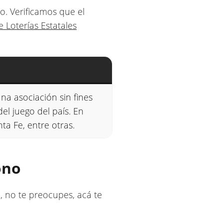
o. Verificamos que el
 Loterías Estatales
una asociación sin fines
el juego del país. En
a Fe, entre otras.
ono
 no te preocupes, acá te