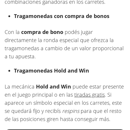
combinaciones ganadoras en los carretes.
Tragamonedas con compra de bonos
Con la
compra de bono
podés jugar
directamente la ronda especial que ofrezca la
tragamonedas a cambio de un valor proporcional
a tu apuesta.
Tragamonedas Hold and Win
La mecánica
Hold and Win
puede estar presente
en el juego principal o en las
tiradas gratis
. Si
aparece un símbolo especial en los carretes, este
se quedará fijo y recibís
respins
para que el resto
de las posiciones giren hasta conseguir más.