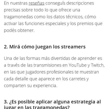
En nuestras
reseñas
conseguís descripciones
precisas sobre todo lo que ofrece una
tragamonedas como los datos técnicos, cómo
activar las funciones especiales y los premios que
podés obtener.
2. Mirá cómo juegan los streamers
Una de las formas más divertidas de aprender es
a través de las transmisiones en YouTube y Twitch,
en las que jugadores profesionales te muestran
cada detalle que aparece en los carretes y
comparten su experiencia.
3. ¿Es posible aplicar alguna estrategia al
jugar en las tragamonedas?