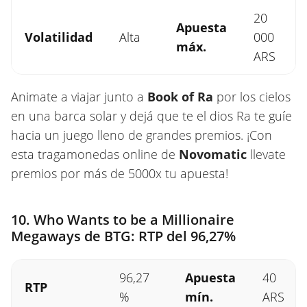
20
Apuesta
Volatilidad
Alta
000
máx.
ARS
Animate a viajar junto a
Book of Ra
por los cielos
en una barca solar y dejá que te el dios Ra te guíe
hacia un juego lleno de grandes premios. ¡Con
esta tragamonedas online de
Novomatic
llevate
premios por más de 5000x tu apuesta!
10. Who Wants to be a Millionaire
Megaways de BTG: RTP del 96,27%
96,27
Apuesta
40
RTP
%
mín.
ARS