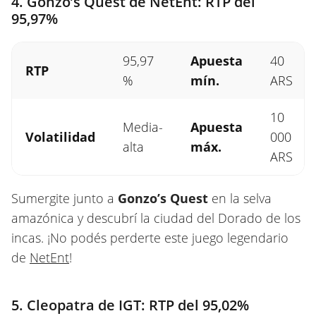
4. Gonzo’s Quest de NetEnt: RTP del
95,97%
95,97
Apuesta
40
RTP
%
mín.
ARS
10
Media-
Apuesta
Volatilidad
000
alta
máx.
ARS
Sumergite junto a
Gonzo’s Quest
en la selva
amazónica y descubrí la ciudad del Dorado de los
incas. ¡No podés perderte este juego legendario
de
NetEnt
!
5. Cleopatra de IGT: RTP del 95,02%