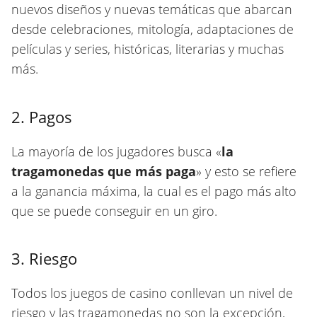
nuevos diseños y nuevas temáticas que abarcan
desde celebraciones, mitología, adaptaciones de
películas y series, históricas, literarias y muchas
más.
2. Pagos
La mayoría de los jugadores busca «
la
tragamonedas que más paga
» y esto se refiere
a la ganancia máxima, la cual es el pago más alto
que se puede conseguir en un giro.
3. Riesgo
Todos los juegos de casino conllevan un nivel de
riesgo y las tragamonedas no son la excepción,