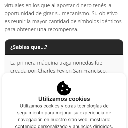
virtuales en los que al apostar dinero tenés la
oportunidad de girar su mecanismo. Su objetivo
es reunir la mayor cantidad de símbolos idénticos
para obtener una recompensa.
¿Sabías que…?
La primera máquina tragamonedas fue
creada por Charles Fey en San Francisco,
Estados Unidos, a finales del siglo XIX. Esta
máquina fue llamada «Liberty Bell».
Utilizamos cookies
Utilizamos cookies y otras tecnologías de
Tragamonedas online que se adaptan
seguimiento para mejorar su experiencia de
a tu estilo
navegación en nuestro sitio web, mostrarle
contenido personalizado y anuncios dirigidos,