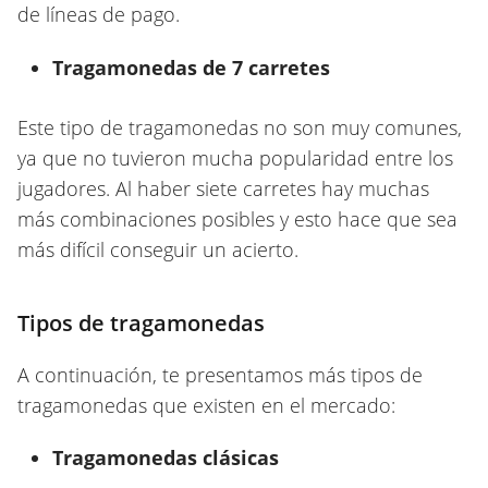
de líneas de pago.
Tragamonedas de 7 carretes
Este tipo de tragamonedas no son muy comunes,
ya que no tuvieron mucha popularidad entre los
jugadores. Al haber siete carretes hay muchas
más combinaciones posibles y esto hace que sea
más difícil conseguir un acierto.
Tipos de tragamonedas
A continuación, te presentamos más tipos de
tragamonedas que existen en el mercado:
Tragamonedas clásicas