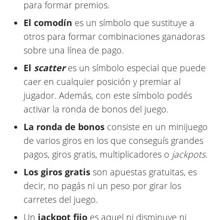
para formar premios.
El comodín
es un símbolo que sustituye a
otros para formar combinaciones ganadoras
sobre una línea de pago.
El
scatter
es un símbolo especial que puede
caer en cualquier posición y premiar al
jugador. Además, con este símbolo podés
activar la ronda de bonos del juego.
La ronda de bonos
consiste en un minijuego
de varios giros en los que conseguís grandes
pagos, giros gratis, multiplicadores o
jackpots
.
Los giros gratis
son apuestas gratuitas, es
decir, no pagás ni un peso por girar los
carretes del juego.
Un
jackpot fijo
es aquel ni disminuye ni