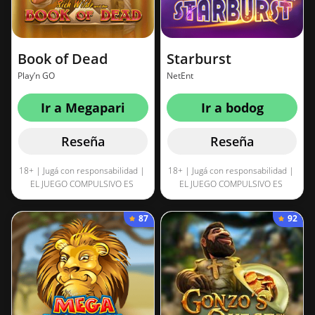
Book of Dead
Starburst
Play’n GO
NetEnt
Ir a Megapari
Ir a bodog
Reseña
Reseña
18+ | Jugá con responsabilidad |
18+ | Jugá con responsabilidad |
EL JUEGO COMPULSIVO ES
EL JUEGO COMPULSIVO ES
PERJUDICIAL PARA VOS Y TU
PERJUDICIAL PARA VOS Y TU
FAMILIA|
Saberjugar.gob.ar
|
FAMILIA|
Saberjugar.gob.ar
|
87
92
Oferta de bienvenida exclusiva
Oferta de bienvenida exclusiva
de Megapari para jugadores
de Bodog Casino para jugadores
nuevos en Argentina. Depósito
nuevos en Argentina. Depósito
mínimo: 10 EUR. Rollover: 35x.
mínimo: Varía según la moneda
Bono válido por 30 días desde su
elegida por el usuario. Rollover:
reclamo.|
Aplican normas y
30x. Bono válido por 30 días
condiciones
desde su reclamo.|
Aplican