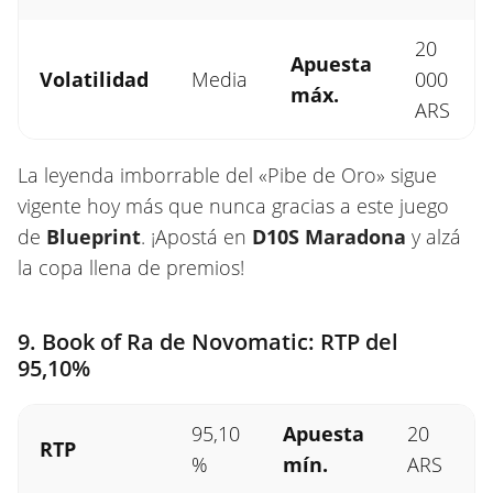
20
Apuesta
Volatilidad
Media
000
máx.
ARS
La leyenda imborrable del «Pibe de Oro» sigue
vigente hoy más que nunca gracias a este juego
de
Blueprint
. ¡Apostá en
D10S Maradona
y alzá
la copa llena de premios!
9. Book of Ra de Novomatic: RTP del
95,10%
95,10
Apuesta
20
RTP
%
mín.
ARS