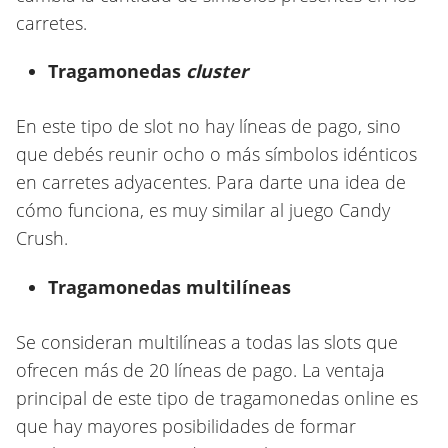
carretes.
Tragamonedas
cluster
En este tipo de slot no hay líneas de pago, sino
que debés reunir ocho o más símbolos idénticos
en carretes adyacentes. Para darte una idea de
cómo funciona, es muy similar al juego Candy
Crush.
Tragamonedas multilíneas
Se consideran multilíneas a todas las slots que
ofrecen más de 20 líneas de pago. La ventaja
principal de este tipo de tragamonedas online es
que hay mayores posibilidades de formar