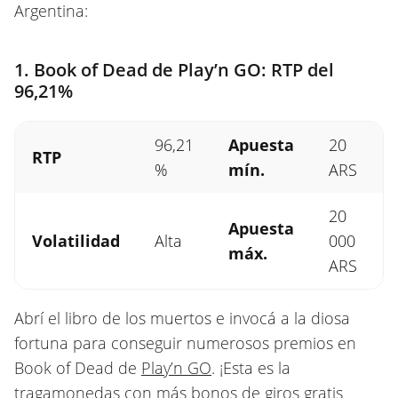
normas y condiciones
Argentina:
1. Book of Dead de Play’n GO: RTP del
96,21%
96,21
Apuesta
20
RTP
%
mín.
ARS
20
Apuesta
Volatilidad
Alta
000
máx.
ARS
Abrí el libro de los muertos e invocá a la diosa
fortuna para conseguir numerosos premios en
Book of Dead de
Play’n GO
. ¡Esta es la
tragamonedas con más bonos de giros gratis