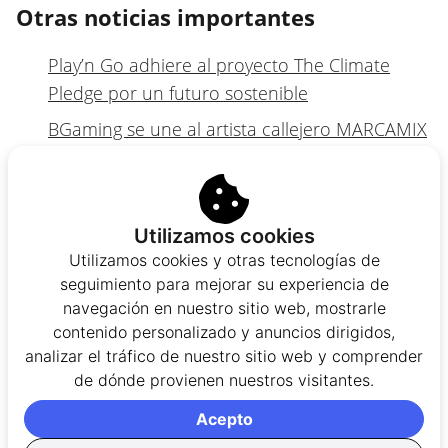
Otras noticias importantes
Play’n Go adhiere al proyecto The Climate
Pledge por un futuro sostenible
BGaming se une al artista callejero MARCAMIX
Proyecto para restringir publicidad en casinos
online de Argentina
Pronto se celebrará el SBC Summit
Utilizamos cookies
Latinoamérica 2023
Utilizamos cookies y otras tecnologías de
seguimiento para mejorar su experiencia de
Pragmatic Play aumenta su presencia en
navegación en nuestro sitio web, mostrarle
Argentina junto a Ondiss
contenido personalizado y anuncios dirigidos,
analizar el tráfico de nuestro sitio web y comprender
Autor/a
de dónde provienen nuestros visitantes.
Acepto
Natalia