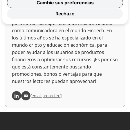
Cambie sus preferencias
Experta en criptocasinos y pagos
Rechazo
Natalia se unió al equipo de OnlineCasinos.ar
para sumar su experiencia de más de 10 años
como comunicadora en el mundo FinTech. En
los últimos años se ha especializado en el
mundo cripto y educación económica, para
poder ayudar a los usuarios de productos
financieros a optimizar sus recursos. ¡Es por eso
que está constantemente buscando
promociones, bonos o ventajas para que
nuestros lectores puedan aprovechar!
[email protected]