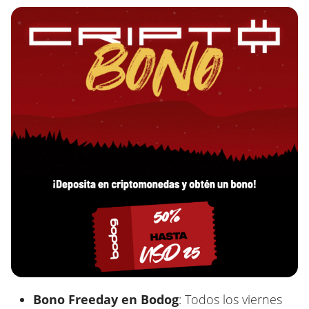
Bono Freeday en Bodog
: Todos los viernes