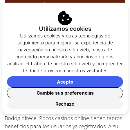
Happy Hour:
Todos los jueves volvé a
Utilizamos cookies
conseguir el 100% de tu depósito, con un
Utilizamos cookies y otras tecnologías de
seguimiento para mejorar su experiencia de
máximo de 20 USD.
navegación en nuestro sitio web, mostrarle
contenido personalizado y anuncios dirigidos,
analizar el tráfico de nuestro sitio web y comprender
de dónde provienen nuestros visitantes.
Acepto
Cambie sus preferencias
Rechazo
Estas son solo algunas de las promociones que
Bodog ofrece. Pocos casinos online tienen tantos
beneficios para los usuarios ya registrados. A su