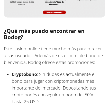
¿Qué más puedo encontrar en
Bodog?
Este casino online tiene mucho más para ofrecer
a sus usuarios. Además de este increíble bono de
bienvenida, Bodog ofrece estas promociones:
Cryptobono
: Sin dudas es actualmente el
bono para jugar con criptomonedas más
importante del mercado. Depositando tus
cripto podés conseguir un bono del 50%
hasta 25 USD.