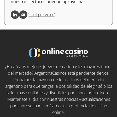
nuestros lectores puedan aprovechar!
[email protected]
¿Buscás los mejores juegos de casino y los mayores bonos
del mercado? ArgentinaCasinos está pendiente de vos.
Probamos la mayoría de los casinos del mercado
argentino para que tengas la posibilidad de elegir sólo los
sitios más confiables y divertidos para apostar tu dinero.
Mantenete al día con nuestras noticias y actualizaciones
para aprovechar al máximo tu experiencia de casino
online.