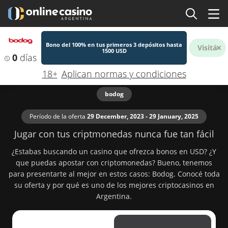
Inicio
Bono del 100% en tus primeros 3 depósitos hasta
Visitá
1500 USD
0
días
¡Bodog regala hasta 1.500 USD por
registrarte y depositar!
18+
Aplican normas y condiciones
bodog
Período de la oferta
29 December, 2023 - 29 January, 2025
Jugar con tus criptmonedas nunca fue tan fácil
¿Estabas buscando un casino que ofrezca bonos en USD? ¿Y
que puedas apostar con criptomonedas? Bueno, tenemos
para presentarte al mejor en estos casos: Bodog. Conocé toda
su oferta y por qué es uno de los mejores criptocasinos en
Argentina.