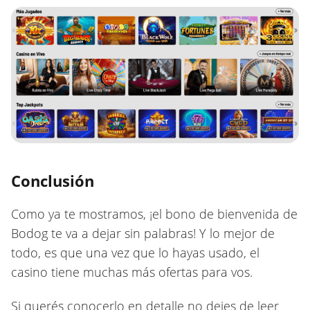
Conclusión
Como ya te mostramos, ¡el bono de bienvenida de
Bodog te va a dejar sin palabras! Y lo mejor de
todo, es que una vez que lo hayas usado, el
casino tiene muchas más ofertas para vos.
Si querés conocerlo en detalle no dejes de leer