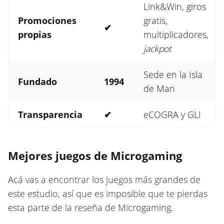
Link&Win, giros
Promociones
gratis,
✔
propias
multiplicadores,
jackpot
Sede en la Isla
Fundado
1994
de Man
Transparencia
✔
eCOGRA y GLI
Mejores juegos de Microgaming
Acá vas a encontrar los juegos más grandes de
este estudio, así que es imposible que te pierdas
esta parte de la reseña de Microgaming.