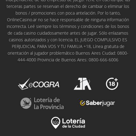
terceras partes se reservan el derecho de cambiar o eliminar los
bonos / promociones con poca antelación. Por lo tanto,
OnlineCasino.ar no se hace responsable de ninguna información
incorrecta. Leé siempre los términos y condiciones de los bonos
de cada casino cuidadosamente antes de jugar. Sólo enlazamos
casinos autorizados y con licencia. EL JUEGO COMPULSIVO ES
PERJUDICIAL PARA VOS Y TU FAMILIA +18, Línea gratuita de
orientación al jugador problemático Buenos Aires Ciudad: 0800-
444-4000 Provincia de Buenos Aires: 0800-666-6006