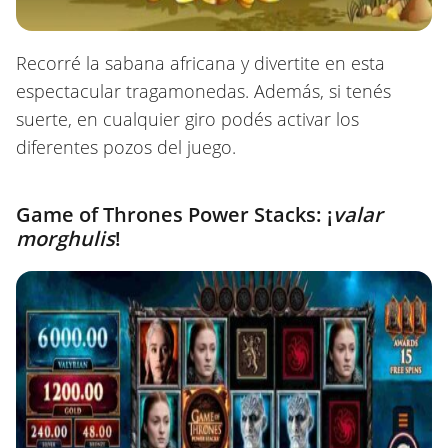
Recorré la sabana africana y divertite en esta
espectacular tragamonedas. Además, si tenés
suerte, en cualquier giro podés activar los
diferentes pozos del juego.
Game of Thrones Power Stacks: ¡
valar
morghulis
!