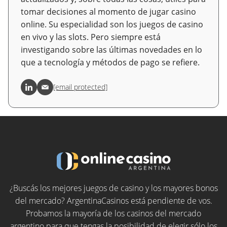
tomar decisiones al momento de jugar casino
online. Su especialidad son los juegos de casino
en vivo y las slots. Pero siempre está
investigando sobre las últimas novedades en lo
que a tecnología y métodos de pago se refiere.
[email protected]
¿Buscás los mejores juegos de casino y los mayores bonos
del mercado? ArgentinaCasinos está pendiente de vos.
Probamos la mayoría de los casinos del mercado
argentino para que tengas la posibilidad de elegir sólo los