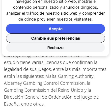
navegación en nuestro sitio web, mostrarle
formas de ganar, ronda de giros gratis y 6333 de
contenido personalizado y anuncios dirigidos,
recompensa máxima.
analizar el tráfico de nuestro sitio web y comprender
de dónde provienen nuestros visitantes.
Acepto
¿Los juegos de Microgaming son
legales y transparentes?
Cambie sus preferencias
Rechazo
Un aspecto fundamental de esta reseña de
Microgaming, es conocer sus licencias. Este
estudio tiene varias licencias que confirman la
legalidad de sus juegos, entre las más importantes
están las siguientes:
Malta Gaming Authority
,
Alderney Gambling Control Commission, la
Gambling Commission del Reino Unido y la
Dirección General de Ordenación del Juego de
España, entre otras.