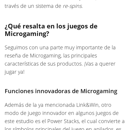
través de un sistema de
re-spins
.
¿Qué resalta en los juegos de
Microgaming?
Seguimos con una parte muy importante de la
reseña de Microgaming, las principales
características de sus productos. ¡Vas a querer
jugar ya!
Funciones innovadoras de Microgaming
Además de la ya mencionada Link&Win, otro
modo de juego innovador en algunos juegos de
este estudio es el Power Stacks, el cual convierte a
los símbolos principales del juego en apilados, es