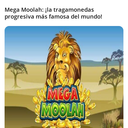
Mega Moolah: ¡la tragamonedas
progresiva más famosa del mundo!