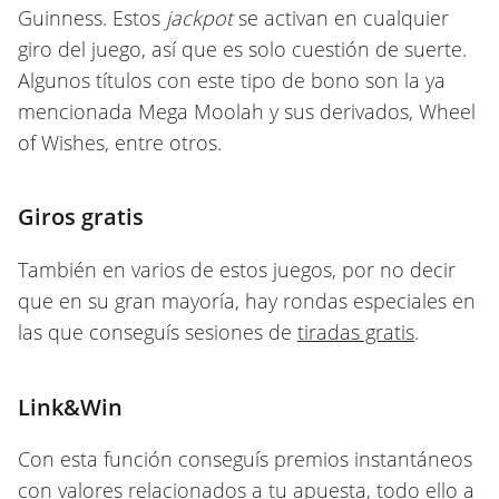
Guinness. Estos
jackpot
se activan en cualquier
giro del juego, así que es solo cuestión de suerte.
Algunos títulos con este tipo de bono son la ya
mencionada Mega Moolah y sus derivados, Wheel
of Wishes, entre otros.
Giros gratis
También en varios de estos juegos, por no decir
que en su gran mayoría, hay rondas especiales en
las que conseguís sesiones de
tiradas gratis
.
Link&Win
Con esta función conseguís premios instantáneos
con valores relacionados a tu apuesta, todo ello a