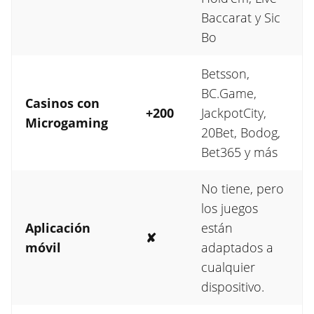
Baccarat y Sic
Bo
Betsson,
BC.Game,
Casinos con
+200
JackpotCity,
Microgaming
20Bet, Bodog,
Bet365 y más
No tiene, pero
los juegos
Aplicación
están
✘
móvil
adaptados a
cualquier
dispositivo.