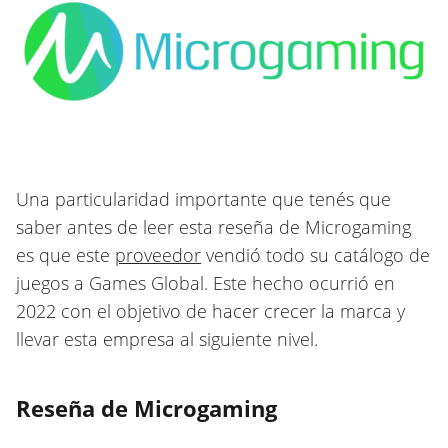
Una particularidad importante que tenés que
saber antes de leer esta reseña de Microgaming
es que este
proveedor
vendió todo su catálogo de
juegos a Games Global. Este hecho ocurrió en
2022 con el objetivo de hacer crecer la marca y
llevar esta empresa al siguiente nivel.
Reseña de Microgaming