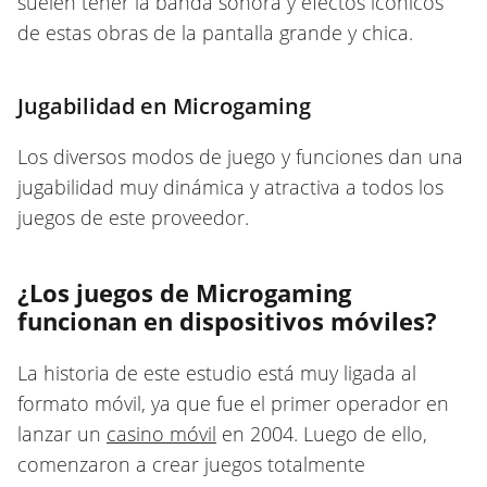
suelen tener la banda sonora y efectos icónicos
de estas obras de la pantalla grande y chica.
Jugabilidad en Microgaming
Los diversos modos de juego y funciones dan una
jugabilidad muy dinámica y atractiva a todos los
juegos de este proveedor.
¿Los juegos de Microgaming
funcionan en dispositivos móviles?
La historia de este estudio está muy ligada al
formato móvil, ya que fue el primer operador en
lanzar un
casino m
ó
vil
en 2004. Luego de ello,
comenzaron a crear juegos totalmente