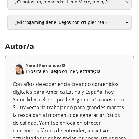
¿Cuántas tragamonedas tiene Microgaming?
¿Microgaming tiene juegos con crupier real?
Autor/a
Yamil Fernández
Experta en juego online y estrategia
Con años de experiencia creando contenidos
digitales para América Latina y España, hoy
Yamil lidera el equipo de ArgentinaCasinos.com.
Su trayectoria trabajando para grandes marcas
la respaldan al momento de generar artículos
de calidad. Yamil se enfoca en ofrecer
contenidos fáciles de entender, atractivos,
actualizados y, sobre todas las cosas, útiles para