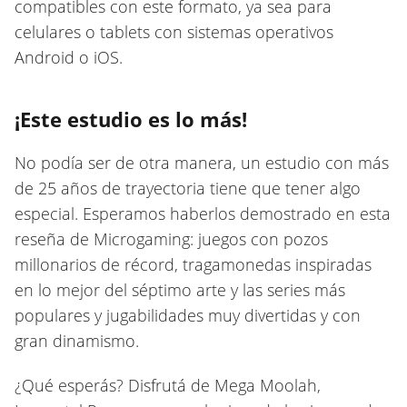
compatibles con este formato, ya sea para
celulares o tablets con sistemas operativos
Android o iOS.
¡Este estudio es lo más!
No podía ser de otra manera, un estudio con más
de 25 años de trayectoria tiene que tener algo
especial. Esperamos haberlos demostrado en esta
reseña de Microgaming: juegos con pozos
millonarios de récord, tragamonedas inspiradas
en lo mejor del séptimo arte y las series más
populares y jugabilidades muy divertidas y con
gran dinamismo.
¿Qué esperás? Disfrutá de Mega Moolah,