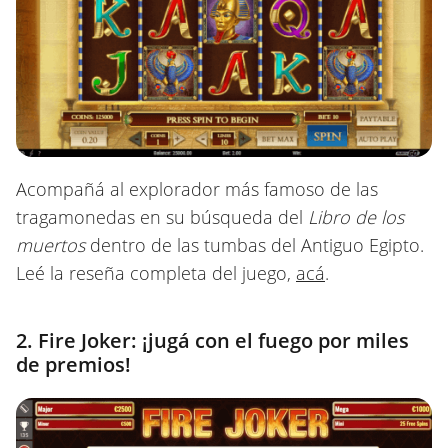
Acompañá al explorador más famoso de las
tragamonedas en su búsqueda del
Libro de los
muertos
dentro de las tumbas del Antiguo Egipto.
Leé la reseña completa del juego,
acá
.
2. Fire Joker: ¡jugá con el fuego por miles
de premios!