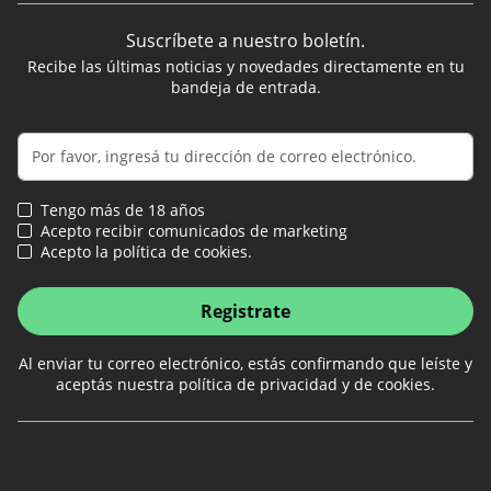
Suscríbete a nuestro boletín.
Recibe las últimas noticias y novedades directamente en tu
bandeja de entrada.
Tengo más de 18 años
Acepto recibir comunicados de marketing
Acepto la política de cookies.
Registrate
Al enviar tu correo electrónico, estás confirmando que leíste y
aceptás nuestra política de privacidad y de cookies.