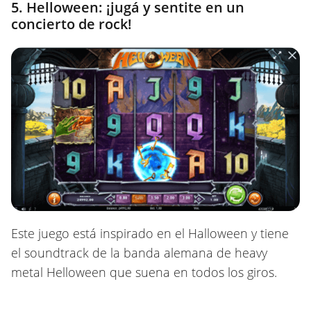
5. Helloween: ¡jugá y sentite en un
concierto de rock!
Este juego está inspirado en el Halloween y tiene
el soundtrack de la banda alemana de heavy
metal Helloween que suena en todos los giros.