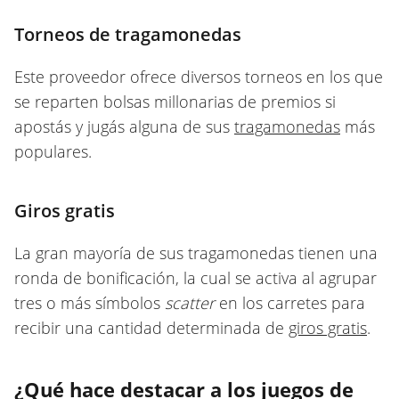
Torneos de tragamonedas
Este proveedor ofrece diversos torneos en los que
se reparten bolsas millonarias de premios si
apostás y jugás alguna de sus
tragamonedas
más
populares.
Giros gratis
La gran mayoría de sus tragamonedas tienen una
ronda de bonificación, la cual se activa al agrupar
tres o más símbolos
scatter
en los carretes para
recibir una cantidad determinada de
giros gratis
.
¿Qué hace destacar a los juegos de