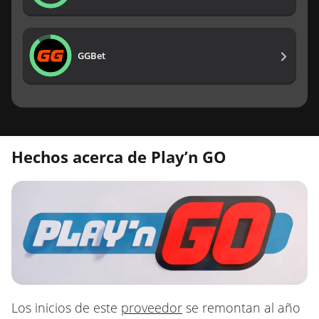
GGBet
Hechos acerca de Play’n GO
Los inicios de este
proveedor
se remontan al año