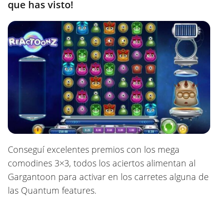
que has visto!
Conseguí excelentes premios con los mega
comodines 3×3, todos los aciertos alimentan al
Gargantoon para activar en los carretes alguna de
las Quantum features.