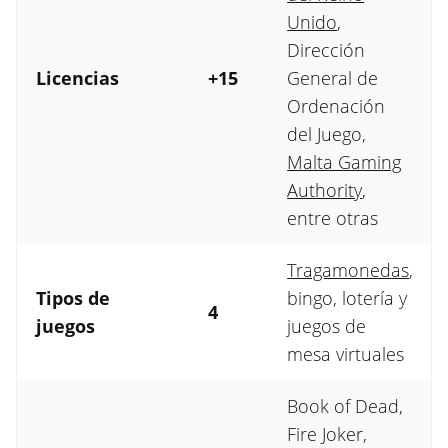
Unido
,
Dirección
Licencias
+15
General de
Ordenación
del Juego,
Malta Gaming
Authority
,
entre otras
Tragamonedas
,
Tipos de
bingo, lotería y
4
juegos
juegos de
mesa virtuales
Book of Dead,
Fire Joker,