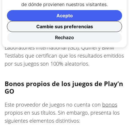
jugador (RTP) promedio de su catálogo es del
de dónde provienen nuestros visitantes.
96 %, número ubicado en el promedio de los
Acepto
juegos de casino online.
Cambie sus preferencias
El
software
de sus juegos fueron evaluados por
Rechazo
laboratorios independientes como Gaming
Laboratories International (GLI), Quinel y BMM
Testlabs que certifican que los resultados emitidos
por sus juegos son 100% aleatorios.
Bonos propios de los juegos de Play’n
GO
Este proveedor de juegos no cuenta con
bonos
propios en sus títulos. Sin embargo, presenta los
siguientes elementos distintivos: