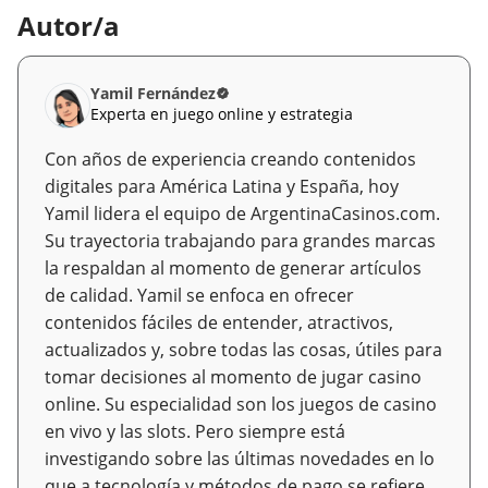
Autor/a
Yamil Fernández
Experta en juego online y estrategia
Con años de experiencia creando contenidos
digitales para América Latina y España, hoy
Yamil lidera el equipo de ArgentinaCasinos.com.
Su trayectoria trabajando para grandes marcas
la respaldan al momento de generar artículos
de calidad. Yamil se enfoca en ofrecer
contenidos fáciles de entender, atractivos,
actualizados y, sobre todas las cosas, útiles para
tomar decisiones al momento de jugar casino
online. Su especialidad son los juegos de casino
en vivo y las slots. Pero siempre está
investigando sobre las últimas novedades en lo
que a tecnología y métodos de pago se refiere.