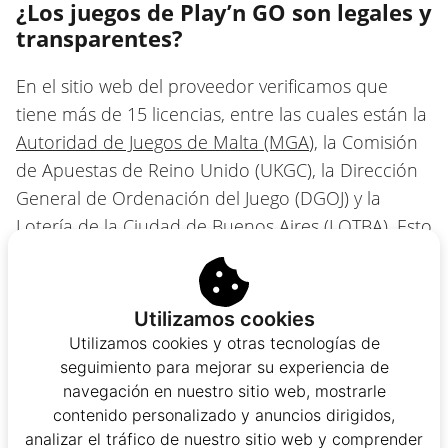
¿Los juegos de Play’n GO son legales y
transparentes?
En el sitio web del proveedor verificamos que
tiene más de 15 licencias, entre las cuales están la
Autoridad de Juegos de Malta (MGA
), la Comisión
de Apuestas de Reino Unido (UKGC), la Dirección
General de Ordenación del Juego (DGOJ) y la
Lotería de la Ciudad de Buenos Aires
(LOTBA). Esto
significa que este proveedor cumple con las
normativas técnicas de juegos de azar de cada
uno de los mercados en los que ingresa.
Utilizamos cookies
Utilizamos cookies y otras tecnologías de
seguimiento para mejorar su experiencia de
Transparencia de los juegos de Play’n GO
navegación en nuestro sitio web, mostrarle
contenido personalizado y anuncios dirigidos,
Comprobamos que el porcentaje de retorno al
analizar el tráfico de nuestro sitio web y comprender