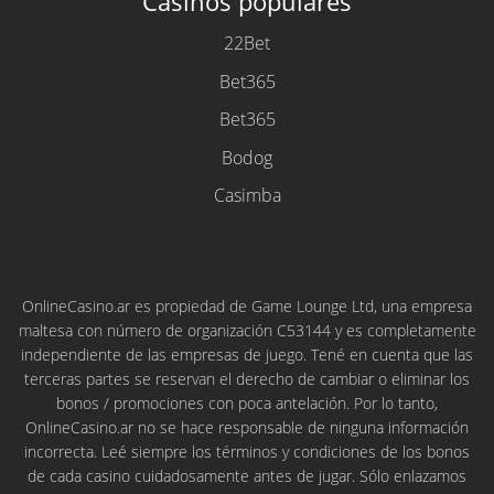
Casinos populares
22Bet
Bet365
Bet365
Bodog
Casimba
OnlineCasino.ar es propiedad de Game Lounge Ltd, una empresa
maltesa con número de organización C53144 y es completamente
independiente de las empresas de juego. Tené en cuenta que las
terceras partes se reservan el derecho de cambiar o eliminar los
bonos / promociones con poca antelación. Por lo tanto,
OnlineCasino.ar no se hace responsable de ninguna información
incorrecta. Leé siempre los términos y condiciones de los bonos
de cada casino cuidadosamente antes de jugar. Sólo enlazamos