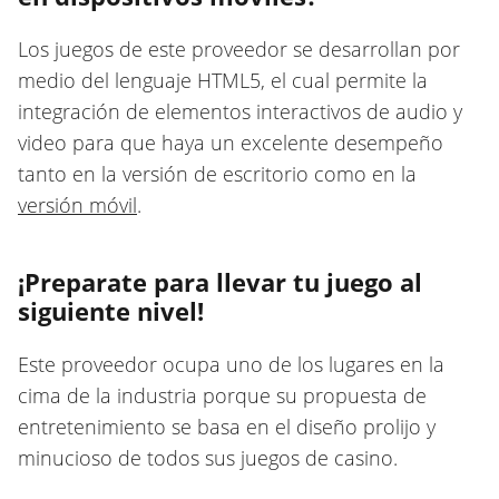
Los juegos de este proveedor se desarrollan por
medio del lenguaje HTML5, el cual permite la
integración de elementos interactivos de audio y
video para que haya un excelente desempeño
tanto en la versión de escritorio como en la
versión móvil
.
¡Preparate para llevar tu juego al
siguiente nivel!
Este proveedor ocupa uno de los lugares en la
cima de la industria porque su propuesta de
entretenimiento se basa en el diseño prolijo y
minucioso de todos sus juegos de casino.