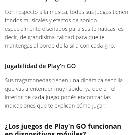
Con respecto a la música, todos sus juegos tienen
fondos musicales y efectos de sonido
especialmente diseñados para sus temáticas, es
decir, de grandísima calidad para que te
mantengas al borde de la silla con cada giro.
Jugabilidad de Play’n GO
Sus tragamonedas tienen una dinámica sencilla
que vas a entender muy rápido, ya que en el
interior de cada juego podés encontrar las
indicaciones que te explican cómo jugar.
¿Los juegos de Play’n GO funcionan
en dispositivos móviles?