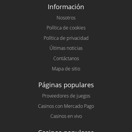
Información
Nosotros
Política de cookies
Política de privacidad
Últimas noticias
Contáctanos
Mapa de sitio
Páginas populares
Proveedores de juegos
Casinos con Mercado Pago
Casinos en vivo