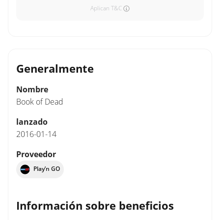
Aplican T&C
Generalmente
Nombre
Book of Dead
lanzado
2016-01-14
Proveedor
Play’n GO
Información sobre beneficios