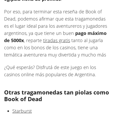
Por eso, para terminar esta reseña de Book of
Dead, podemos afirmar que esta tragamonedas
es el lugar ideal para los aventureros y jugadores
argentinos, ya que tiene un buen
pago máximo
de 5000x
, reparte
tiradas gratis
tanto al jugarla
como en los bonos de los casinos, tiene una
temática aventurera muy divertida y mucho más
¿Qué esperás? Disfrutá de este juego en los
casinos online más populares de Argentina.
Otras tragamonedas tan piolas como
Book of Dead
Starburst