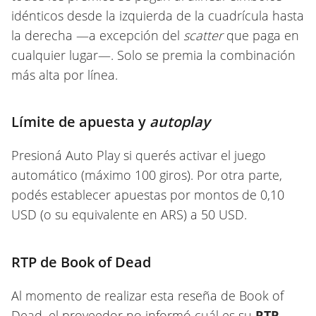
idénticos desde la izquierda de la cuadrícula hasta
la derecha —a excepción del
scatter
que paga en
cualquier lugar—. Solo se premia la combinación
más alta por línea.
Límite de apuesta y
autoplay
Presioná Auto Play si querés activar el juego
automático (máximo 100 giros). Por otra parte,
podés establecer apuestas por montos de 0,10
USD (o su equivalente en ARS) a 50 USD.
RTP de Book of Dead
Al momento de realizar esta reseña de Book of
Dead, el proveedor no informó cuál es su
RTP
.