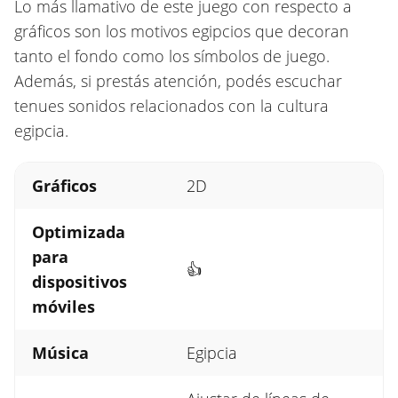
Lo más llamativo de este juego con respecto a
gráficos son los motivos egipcios que decoran
tanto el fondo como los símbolos de juego.
Además, si prestás atención, podés escuchar
tenues sonidos relacionados con la cultura
egipcia.
Gráficos
2D
Optimizada
para
👍
dispositivos
móviles
Música
Egipcia