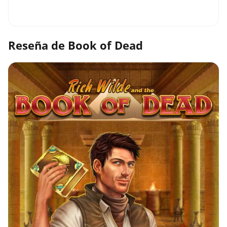
Reseña de Book of Dead