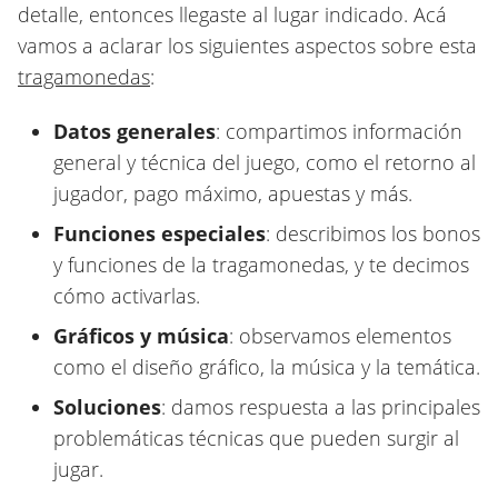
detalle, entonces llegaste al lugar indicado. Acá
vamos a aclarar los siguientes aspectos sobre esta
tragamonedas
:
Datos generales
: compartimos información
general y técnica del juego, como el retorno al
jugador, pago máximo, apuestas y más.
Funciones especiales
: describimos los bonos
y funciones de la tragamonedas, y te decimos
cómo activarlas.
Gráficos y música
: observamos elementos
como el diseño gráfico, la música y la temática.
Soluciones
: damos respuesta a las principales
problemáticas técnicas que pueden surgir al
jugar.