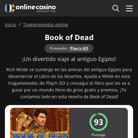
Inicio
Tragamonedas online
Book of Dead
Proveedor :
Play’n GO
¡Un divertido viaje al antiguo Egipto!
Rich Wilde se sumerge en las arenas del antiguo Egipto para
desenterrar el Libro de los Muertos. Ayudá a Wilde en esta
tragamonedas de Play’n GO y conseguí el libro que los va a
guiar por un mundo lleno de giros gratis y premios. ¡Te
contamos todo en esta reseña de Book of Dead!
93
Puntaje