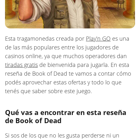
Esta tragamonedas creada por
Play’n GO
es una
de las más populares entre los jugadores de
casinos online, ya que muchos operadores dan
tiradas gratis
de bienvenida para jugarla. En esta
reseña de Book of Dead te vamos a contar cómo
podés aprovechar estas ofertas y todo lo que
tenés que saber sobre este juego.
Qué vas a encontrar en esta reseña
de Book of Dead
Si sos de los que no les gusta perderse ni un