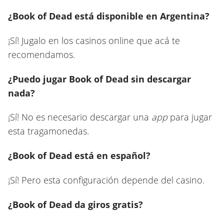
¿Book of Dead está disponible en Argentina?
¡Sí! Jugalo en los casinos online que acá te
recomendamos.
¿Puedo jugar Book of Dead sin descargar
nada?
¡Sí! No es necesario descargar una
app
para jugar
esta tragamonedas.
¿Book of Dead está en español?
¡Sí! Pero esta configuración depende del casino.
¿Book of Dead da giros gratis?