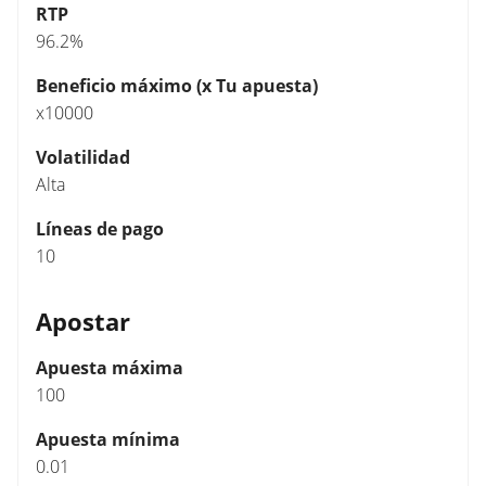
RTP
96.2%
Beneficio máximo (x Tu apuesta)
x10000
Volatilidad
Alta
Líneas de pago
10
Apostar
Apuesta máxima
100
Apuesta mínima
0.01