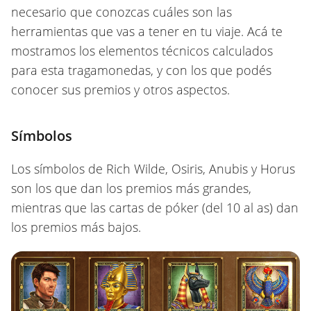
necesario que conozcas cuáles son las
herramientas que vas a tener en tu viaje. Acá te
mostramos los elementos técnicos calculados
para esta tragamonedas, y con los que podés
conocer sus premios y otros aspectos.
Símbolos
Los símbolos de Rich Wilde, Osiris, Anubis y Horus
son los que dan los premios más grandes,
mientras que las cartas de póker (del 10 al as) dan
los premios más bajos.