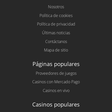
Nosotros
Política de cookies
Política de privacidad
Últimas noticias
Contáctanos
Mapa de sitio
Páginas populares
Proveedores de juegos
Casinos con Mercado Pago
Casinos en vivo
Casinos populares