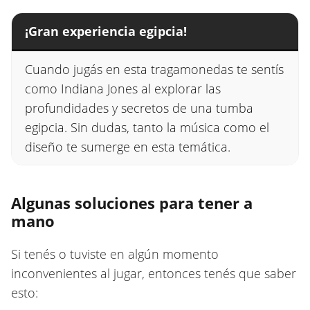
¡Gran experiencia egipcia!
Cuando jugás en esta tragamonedas te sentís
como Indiana Jones al explorar las
profundidades y secretos de una tumba
egipcia. Sin dudas, tanto la música como el
diseño te sumerge en esta temática.
Algunas soluciones para tener a
mano
Si tenés o tuviste en algún momento
inconvenientes al jugar, entonces tenés que saber
esto: